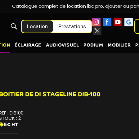
Location
Prestations
TION
ÉCLAIRAGE
AUDIOVISUEL
PODIUM
MOBILIER
P
BOITIER DE DI STAGELINE DIB-100
REF :
DIB100
STOCK :
2
5€ HT
sell