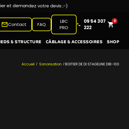
LBC
09 54 307
0
mail_outline
shopping_cart
Contact
FAQ
PRO
222
IEDS & STRUCTURE
CÂBLAGE & ACCESSOIRES
SHOP
Accueil
Sonorisation
BOITIER DE DI STAGELINE DIB-100