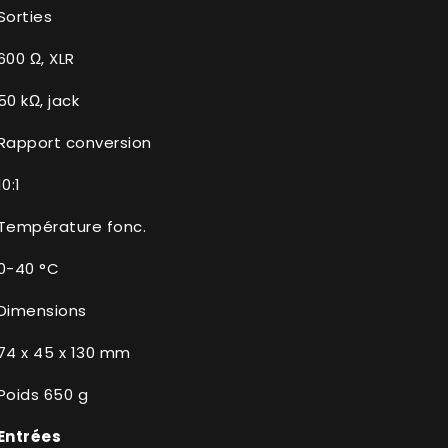
Sorties
600 Ω, XLR
50 kΩ, jack
Rapport conversion
10:1
Température fonc.
0-40 °C
Dimensions
74 x 45 x 130 mm
Poids 650 g
Entrées