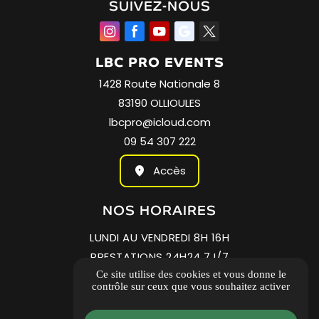
SUIVEZ-NOUS
LBC PRO EVENTS
1428 Route Nationale 8
83190 OLLIOULES
lbcpro@icloud.com
09 54 307 222
Accès
NOS
HORAIRES
LUNDI AU VENDREDI 8H 16H
PRESTATIONS 24H24 7J/7
Ce site utilise des cookies et vous donne le
24/7 LOCATION SELFBOX
contrôle sur ceux que vous souhaitez activer