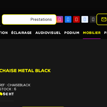
mail_outline
Location
Prestations
TION
ÉCLAIRAGE
AUDIOVISUEL
PODIUM
MOBILIER
P
CHAISE METAL BLACK
REF :
CHAISEBLACK
STOCK :
6
5€ HT
sell