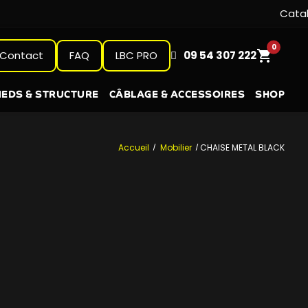
0
shopping_cart
Contact
FAQ
LBC PRO
09 54 307 222
IEDS & STRUCTURE
CÂBLAGE & ACCESSOIRES
SHOP
Accueil
Mobilier
CHAISE METAL BLACK