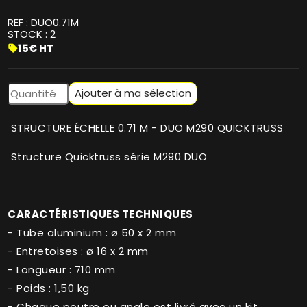
REF :
DUO0.71M
STOCK :
2
15€ HT
sell
Ajouter à ma sélection
STRUCTURE ÉCHELLE 0.71 M - DUO M290 QUICKTRUSS
Structure Quicktruss série M290 DUO
CARACTÉRISTIQUES TECHNIQUES
- Tube aluminium : ø 50 x 2 mm
- Entretoises : ø 16 x 2 mm
- Longueur : 710 mm
- Poids : 1,50 kg
- Chaque poutre ou angle est livré avec un kit