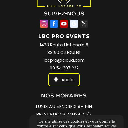
SUIVEZ-NOUS
LBC PRO EVENTS
1428 Route Nationale 8
83190 OLLIOULES
lbcpro@icloud.com
09 54 307 222
Accès
NOS
HORAIRES
LUNDI AU VENDREDI 8H 16H
PRESTATIONS 24H24 7J/7
Ce site utilise des cookies et vous donne le
24/7 LOCATION SELFBOX
contrôle sur ceux que vous souhaitez activer