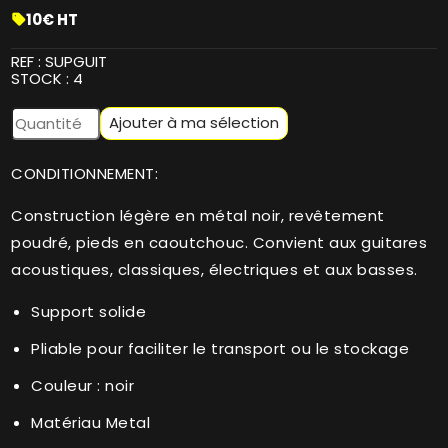
10€ HT
sell
REF :
SUPGUIT
STOCK :
4
Ajouter à ma sélection
CONDITIONNEMENT:
Construction légère en métal noir, revêtement
poudré, pieds en caoutchouc. Convient aux guitares
acoustiques, classiques, électriques et aux basses.
Support solide
Pliable pour faciliter le transport ou le stockage
Couleur : noir
Matériau Metal